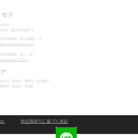
！！
クセス
-0002
県刈谷市一里山町金山87-9
社野村自動車一里山営業所 HP
//www.nomura1959.com
社野村自動車 本社 HP
/www.nomura1959.jp
リア
 知立市 豊田市 豊明市 名古屋市
 碧南市 高浜市 東浦町
ed.
特定商取引に基づく表記