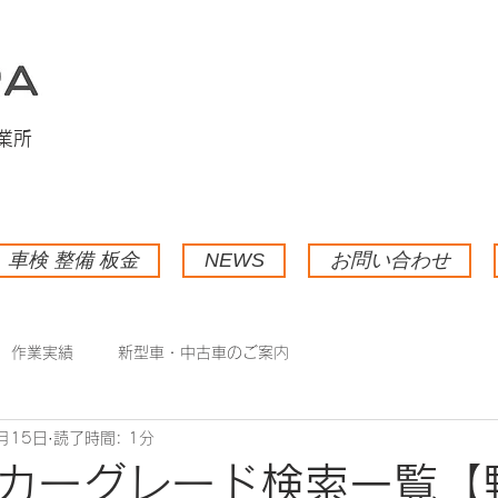
業所
車検 整備 板金
NEWS
お問い合わせ
作業実績
新型車・中古車のご案内
月15日
読了時間: 1分
カーグレード検索一覧【