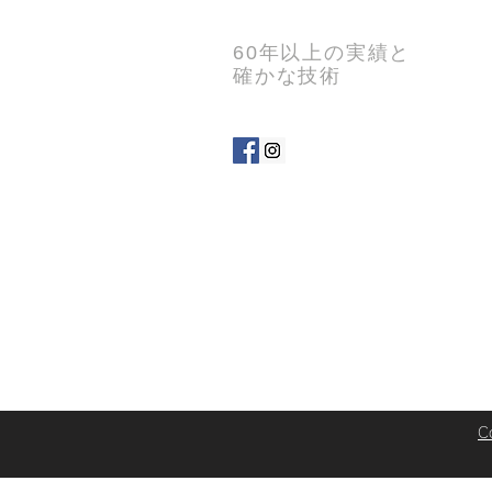
スペーシアカスタムの新型
60年以上の実績と
評価
確かな技術
C