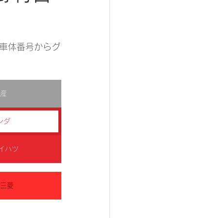
車体番号からグ
日産
ンダ
ダイハツ
I 三菱