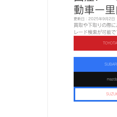
動車一里
更新日：
2025年9月2日
買取や下取りの際に
レード検索が可能で
TOYO
SUBA
maz
SUZU