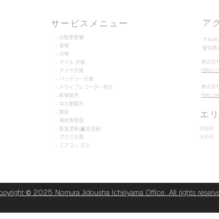
シアカスタム入荷しまし
間近
ア
サービスメニュー
た！！
- 自動車整備
〒448
- 車検
​愛知
- 点検
株式会
- オイル 交換
https:
- タイヤ交換
- バッテリー交換
株式会
- ドライブレコーダー取付
http:/
- 新車販売
- 中古車販売
- 買取
​エ
- 事故車修理
- 板金塗装(鈑金塗装）
刈谷市
- ガラス交換
大府市
- エアコン ガス
opyright © 2025 Nomura Jidousha Ichiriyama Office. All rights reserv