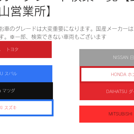
山営業所】
お車のグレードは大変重要になります。国産メーカーは
す。※一部、検索できない車両もございます
TA トヨタ
NISSAN 
RU スバル
HONDA ホ
da マツダ
DAIHATSU 
KI スズキ
MITSUBISH