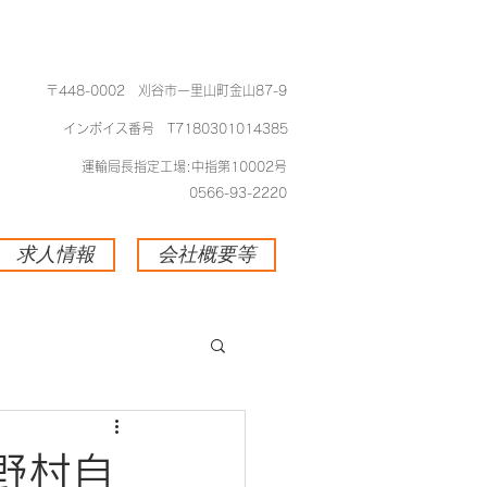
​〒448-0002 刈谷市一里山町金山87-9
​インボイス番号 T7180301014385
​運輸局長指定工場:中指第10002号
0566-93-2220
求人情報
会社概要等
野村自