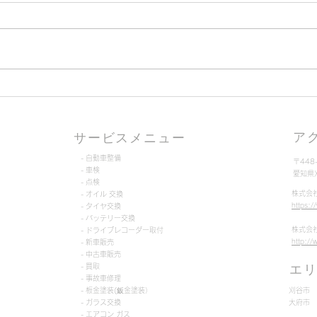
【第2弾】刈谷デジタルクー
スタ
ポンが弊社でも利用可能
【2
ア
サービスメニュー
- 自動車整備
〒448
- 車検
​愛知
- 点検
株式会
- オイル 交換
https:
- タイヤ交換
- バッテリー交換
株式会
- ドライブレコーダー取付
http:/
- 新車販売
- 中古車販売
- 買取
​エ
- 事故車修理
- 板金塗装(鈑金塗装）
刈谷市
- ガラス交換
大府市
- エアコン ガス