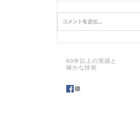
コメントを追加…
【愛知県刈谷市】スズキ愛車
無料点検（15項目）を実施中
60年以上の実績と
｜野村自動車 一里山営業所
確かな技術