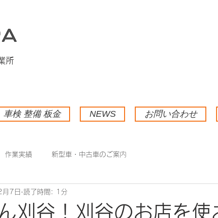
業所
車検 整備 板金
NEWS
お問い合わせ
作業実績
新型車・中古車のご案内
2月7日
読了時間: 1分
ん刈谷！刈谷のお店を使