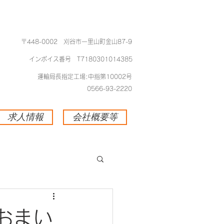
​〒448-0002 刈谷市一里山町金山87-9
​インボイス番号 T7180301014385
​運輸局長指定工場:中指第10002号
0566-93-2220
求人情報
会社概要等
おまい