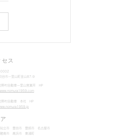
ッドレスタイヤ販売中！
025年1月・在庫更新】
クセス
-0002
県刈谷市一里山町金山87-9
社野村自動車一里山営業所 HP
//www.nomura1959.com
社野村自動車 本社 HP
/www.nomura1959.jp
リア
 知立市 豊田市 豊明市 名古屋市
 碧南市 高浜市 東浦町