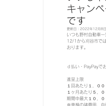
キャンペ
です
更新日：
2022年12月8
いつも野村自動車一
12/1から刈谷市
おります。
ｄ払い・PayPay
進呈上限
１回あたり１，００
１ヶ月あたり５，０
期間中最大１０，０
※車検の諸費用、自